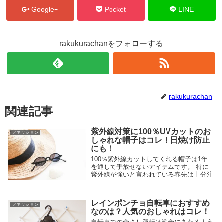
Google+
Pocket
LINE
rakukurachanをフォローする
rakukurachan
関連記事
紫外線対策に100％UVカットのお
ファッション
しゃれな帽子はコレ！日焼け防止
にも！
100％紫外線カットしてくれる帽子は1年
を通して手放せないアイテムです。 特に
紫外線が強いと言われている春先は十分注
意が必要です。機能も見た目も両方備わっ
た100％紫外線カットしてくれるおしゃれ
な帽子をご紹介いたします！機能重視も大
レインポンチョ自転車におすすめ
ファッション
事ですが、見た目も大事ですよね！
なのは？人気のおしゃれはコレ！
2018.02.18
自転車での傘さし運転は罰金にあたるよう