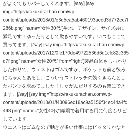
がよくてもカバーしてくれます。[/say] [say
img=”https://rakukurachan.com/wp-
content/uploads/2018/01/e3d5ea5ab460193aeed3d772ec7f
286b.png” name=”女性30代”]生地、デザイン、サイズ共に
満足です！ゆったりとして動きやすいです。いつもここで
買ってます。[/say] [say img=”https://rakukurachan.com/wp-
content/uploads/2017/12/0fe170de49722536d6d1cfc82c365
d7f.png” name=”女性20代” from=”right”]製品自体もしっかり
した作りで、ウェストはゴムですが、ポケットも前と後ろ
にちゃんとあるし、こういうストレッチの効くきちんとし
たパンツを求めてました！しゃがんだりするのも楽にでき
ます。[/say] [say img=”https://rakukurachan.com/wp-
content/uploads/2018/01/f43096ec18ac9a5156f34ec44a4fc
448.png” name=”女性40代”]職場で着用する用に何度もリピ
しています。
ウエストはゴムなので動きが多い仕事にはピッタリかなと