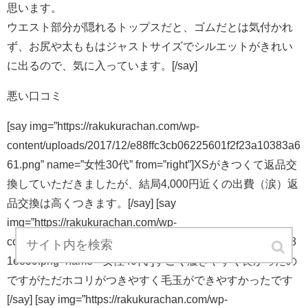
思います。
ウエスト部分が隠れるトップスだと、ゴムだとは気付かれ
ず、お尻や太ももはジャストサイズでシルエットがきれい
に出るので、気に入っています。[/say]
悪い口コミ
[say img=”https://rakukurachan.com/wp-
content/uploads/2017/12/e88ffc3cb06225601f2f23a10383a6
61.png” name=”女性30代” from=”right”]XSがきつくて返品交
換していただきましたが、結局4,000円近くの出費（涙）返
品交換は高くつきます。[/say] [say
img=”https://rakukurachan.com/wp-
content/uploads/2017/12/182aadbee4906847966cab793d8
1e859.png” name=”女性40代”]すごく履きやすく良かったの
ですがただホコリがつきやすく毛玉ができやすかったです
[/say] [say img=”https://rakukurachan.com/wp-