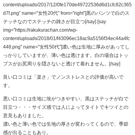
content/uploads/2017/12/0fe170de49722536d6d1cfc82c365
d7f.png” name=”女性20代” from=”right”]黒のパンツで白のス
テッチなのでステッチの雑さが目立つ[/say] [say
img=”https://rakukurachan.com/wp-
content/uploads/2018/01/f43096ec18ac9a5156f34ec44a4fc
448.png” name=”女性50代”]濃い色は生地に厚みがあってし
っかりしていますが、薄い色は透けます。白の場合はトッ
プスがお尻周りを隠さないと透けて着れません。[/say]
良い口コミは「楽さ」でノンストレスとの評価が高いで
す。
悪い口コミは生地に埃がつきやすい、黒はステッチが白で
目立つ・・・サイズ感では人によってタイトでキツイとの
意見もありました。
濃い色と薄い色では生地の厚さが変わってくるので、季節
感が出ることもあり。