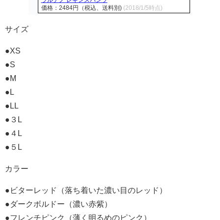
価格：2484円（税込、送料別)
(2018/1/5時点)
サイズ
●XS
●S
●M
●L
●LL
●３L
●４L
●５L
カラー
●ビターレッド（落ち着いた濃い目のレッド）
●ダークボルドー（濃い赤紫）
●フレンチピンク（薄く明るめのピンク）