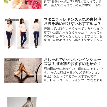
算で1番多いものが3000円と言われていま
す。 楽天で売られている花の中で「母の
日」に贈る人気のもっとも高いものをまと
めました！ 生花や枯れない花、スイーツ
付きなど・・・ 母の日に予算3000円で絶
マタニティレギンス人気の裏起毛
2018.03.10
対喜ばれる花のプレゼントは？をご紹介い
ファッション
お腹を締め付けないおすすめは？
たします。
妊娠してお腹が大きくなってくると今まで
着ていた服が入らなくなったり、入っても
締め付けがキツくなったりしますよね。お
腹回りを締め付けない臨月まで大丈夫な人
気でおすすめの裏起毛マタニティレギンス
をご紹介致します。
2018.01.07
おしゃれでかわいいレインシュー
ファッション
ズは？用途別のおすすめを紹介！
雨の日は外に出歩くのも億劫になるもので
す。 そんな時は雨具グッズでテンション
を上げるようにするのもおすすめです！
傘、レインコート、レインブーツなどあり
ますが、 今回はおしゃれで可愛いレイン
シューズをそれぞれに必要なライフスタイ
ル別で ご紹介していこうと思います。
2018.03.17