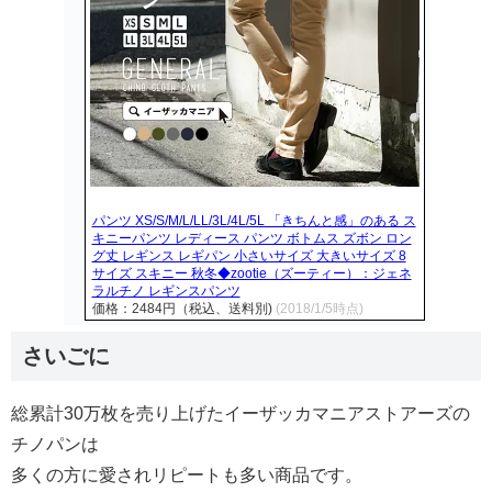
パンツ XS/S/M/L/LL/3L/4L/5L 「きちんと感」のある ス
キニーパンツ レディース パンツ ボトムス ズボン ロン
グ丈 レギンス レギパン 小さいサイズ 大きいサイズ 8
サイズ スキニー 秋冬◆zootie（ズーティー）：ジェネ
ラルチノ レギンスパンツ
価格：2484円（税込、送料別)
(2018/1/5時点)
さいごに
総累計30万枚を売り上げたイーザッカマニアストアーズの
チノパンは
多くの方に愛されリピートも多い商品です。