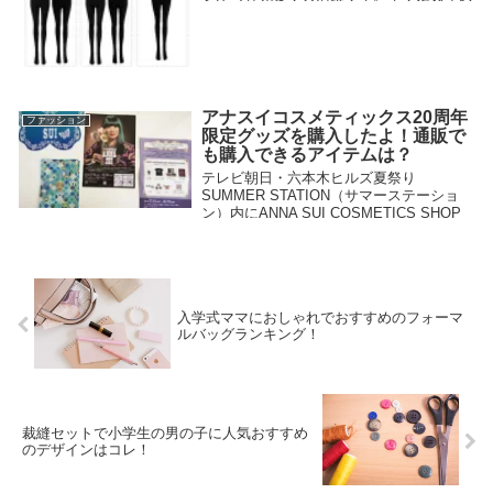
お付き合いという方も多いはず！Dark
Angel ダークエンジェル裏起毛のタイツ
レギンス トレンカのサイズ、種類、カラ
ー、価格と魅力は？口コミと評価をご紹介
2018.01.02
いたします。
アナスイコスメティックス20周年
ファッション
限定グッズを購入したよ！通販で
も購入できるアイテムは？
テレビ朝日・六本木ヒルズ夏祭り
SUMMER STATION（サマーステーショ
ン）内にANNA SUI COSMETICS SHOP
がオープン！ ANNA SUIが20周年のお祝い
で20周年オリジナル限定グッズが購入でき
るショップがオープンしたので行ってきま
した！ 限定ショップでしか購入できない
2018.07.16
アイテムと、通販でも購入可能なアイテム
入学式ママにおしゃれでおすすめのフォーマ
をまとめたのでご紹介いたします。 私が
ルバッグランキング！
購入したアナスイのコスメアイテムも載せ
てみました＾＾
裁縫セットで小学生の男の子に人気おすすめ
のデザインはコレ！