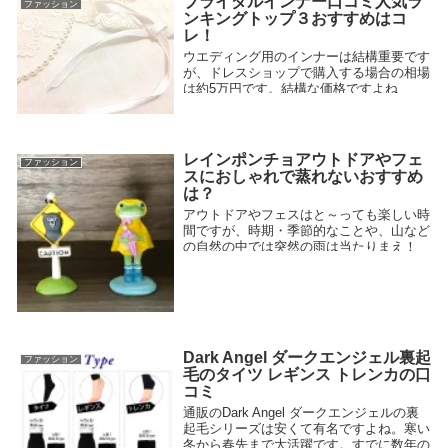
ブライダルインナー口コミ人気ラ
ファッション
事ですが、見た目も大事ですよね！
ンキングトップ３おすすめはコ
2018.02.18
レ！
ウエディング用のインナーは結構重要です
が、ドレスショップで購入する場合の相場
は約5万円です。結構な価格ですよね
（汗）カジュアルウエディングやウエディ
ングフォトで使用する場合はもう少し格安
で欲しいと考えている方も多いようです。
今回は、ブライダルインナー口コミ人気ラ
レインポンチョアウトドアやフェ
2018.02.02
ファッション
ンキングトップ３をご紹介いたします。
スにおしゃれで蒸れないおすすめ
は？
アウトドアやフェスはと～っても楽しい時
間ですが、時期・季節的なことや、山など
の自然の中では突然の雨は当たりまえ！
そして楽しむための野外なのでポンチョも
おしゃれなものがいいですよね！ 目立っ
てなんぼ＾＾くらいでちょうどいいです。
男女兼用のおしゃれなレインポンチョ蒸れ
2018.03.03
ない・濡れないおすすめをご紹介いたしま
す。
Dark Angel ダークエンジェル裏起
ファッション
毛のタイツ レギンス トレンカの口
コミ
通販のDark Angel ダークエンジェルの裏
起毛シリーズは安くて有名ですよね。寒い
冬から春先まで大活躍です。すでに数年の