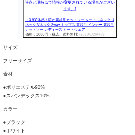
＋3.9℃体感！暖か裏起毛カットソー タートルネック U
ネック Vネック 2way トップス 裏起毛 インナー 裏起毛
カットソー レディース ヒートウェア
価格：1080円（税込、送料無料)
(2018/1/26時点)
サイズ
フリーサイズ
素材
●ポリエステル90%
●スパンデックス10%
カラー
●ブラック
●ホワイト