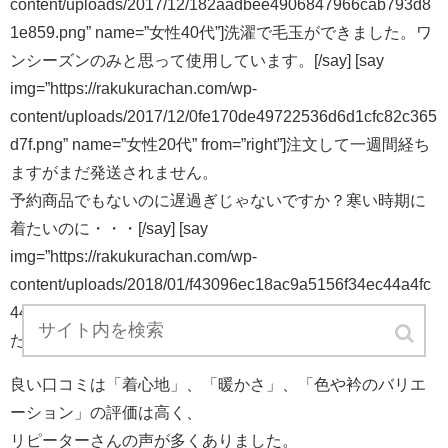
content/uploads/2017/12/182aadbee4906847966cab793d8
1e859.png” name=”女性40代”]洗濯で毛玉ができました。ワ
ンシーズンのみと思って使用しています。[/say] [say
img=”https://rakukurachan.com/wp-
content/uploads/2017/12/0fe170de49722536d6d1cfc82c365
d7f.png” name=”女性20代” from=”right”]注文して一週間経ち
ますがまだ発送されません。
予約商品でもないのに遅過ぎじゃないですか？寒い時期に
着たいのに・・・[/say] [say
img=”https://rakukurachan.com/wp-
content/uploads/2018/01/f43096ec18ac9a5156f34ec44a4fc
448.png” name=”女性50代”]ぽっちゃりの私にはキツかっ
た。特に袖が。[/say]
良い口コミは「着心地」、「暖かさ」、「色や衿のバリエ
ーション」の評価は高く、
リピーターさんの声が多くありました。