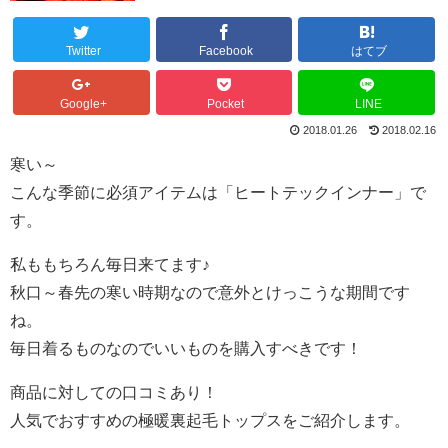
Twitter
Facebook
はてブ
Google+
Pocket
LINE
2018.01.26
2018.02.16
寒い～
こんな季節に必須アイテムは「ヒートテックインナー」で
す。
私ももちろん毎日来てます♪
秋口～春先の寒い時期なので意外とけっこうな期間です
ね。
毎日着るものなのでいいものを購入すべきです！
商品に対しての口コミあり！
人気でおすすめの極暖裏起毛トップスをご紹介します。