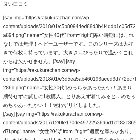
良い口コミ
[say img=”https://rakukurachan.com/wp-
content/uploads/2018/01/c5b80944ed88d3b4f4ddb1c05d72
a894.png” name=”女性40代” from=”right”]寒い時期にはこれ
なしでは無理！ヘビーユーザーです。このシリーズは大好
きで何枚も持っています。大きさもぴったりで温かくこれ
からは欠かせません。[/say] [say
img=”https://rakukurachan.com/wp-
content/uploads/2018/01/e3d5ea5ab460193aeed3d772ec7f
286b.png” name=”女性30代”]めっちゃあったかい！あまり
期待せずに試しに1枚購入。とりあえず着てみると…めちゃ
めちゃあったかい！！迷わずリピしました。
[/say] [say img=”https://rakukurachan.com/wp-
content/uploads/2017/12/0fe170de49722536d6d1cfc82c365
d7f.png” name=”女性20代” from=”right”]適度な厚みがあり、