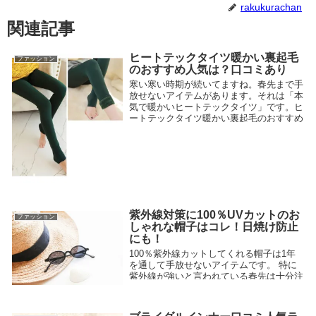
rakukurachan
関連記事
ヒートテックタイツ暖かい裏起毛
ファッション
のおすすめ人気は？口コミあり
寒い寒い時期が続いてますね。春先まで手
放せないアイテムがあります。それは「本
気で暖かいヒートテックタイツ」です。ヒ
ートテックタイツ暖かい裏起毛のおすすめ
で人気の商品は？暖かいレギンスの魅力や
口コミと評価をご紹介いたします。
2018.01.03
紫外線対策に100％UVカットのお
ファッション
しゃれな帽子はコレ！日焼け防止
にも！
100％紫外線カットしてくれる帽子は1年
を通して手放せないアイテムです。 特に
紫外線が強いと言われている春先は十分注
意が必要です。機能も見た目も両方備わっ
た100％紫外線カットしてくれるおしゃれ
な帽子をご紹介いたします！機能重視も大