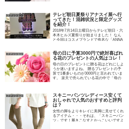
介いたします。ぜひ、参考にしてみてくだ
さい！
2018.01.22
テレビ朝日夏祭りアナスイ展へ行
ファッション
ってきた！混雑状況と限定グッズ
を紹介！
2018年7月14日土曜日からテレビ朝日・六
本木ヒルズ夏祭りが始まりました！ なん
と今回はコスメブランドで有名な「ANNA
SUI（アナスイ）」がデビュー当初から現
在に至るまでのファッション展とアナスイ
母の日に予算3000円で絶対喜ばれ
のコスメ20周年記念で限定コスメショップ
ファッション
る花のプレゼントの人気はコレ！
もオープンしています。 さっそく初日に
2018.07.15
行ってきたので混雑状況や待ち時間、そし
母の日のプレゼントに贈る花はどれにしよ
てコスメ限定グッズをご紹介いたします。
うか迷いますよね。 贈るプレゼントの予
算で1番多いものが3000円と言われていま
す。 楽天で売られている花の中で「母の
日」に贈る人気のもっとも高いものをまと
めました！ 生花や枯れない花、スイーツ
付きなど・・・ 母の日に予算3000円で絶
スキニーパンツレディース安くて
2018.03.10
対喜ばれる花のプレゼントは？をご紹介い
ファッション
おしゃれで人気のおすすめと評判
たします。
は？
女性の脚をよりキレイに美脚に見せてくれ
るアイテム・・・それは、「スキニーパン
ツ」です！履きこなすとかっこいいですよ
ね！スキニーパンツレディース安くておし