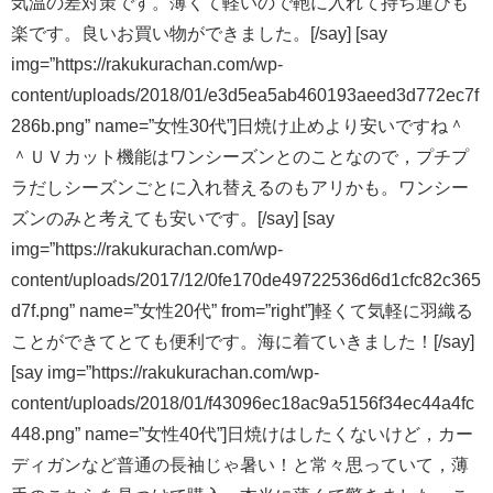
気温の差対策です。薄くて軽いので鞄に入れて持ち運びも
楽です。良いお買い物ができました。[/say] [say
img=”https://rakukurachan.com/wp-
content/uploads/2018/01/e3d5ea5ab460193aeed3d772ec7f
286b.png” name=”女性30代”]日焼け止めより安いですね＾
＾ＵＶカット機能はワンシーズンとのことなので，プチプ
ラだしシーズンごとに入れ替えるのもアリかも。ワンシー
ズンのみと考えても安いです。[/say] [say
img=”https://rakukurachan.com/wp-
content/uploads/2017/12/0fe170de49722536d6d1cfc82c365
d7f.png” name=”女性20代” from=”right”]軽くて気軽に羽織る
ことができてとても便利です。海に着ていきました！[/say]
[say img=”https://rakukurachan.com/wp-
content/uploads/2018/01/f43096ec18ac9a5156f34ec44a4fc
448.png” name=”女性40代”]日焼けはしたくないけど，カー
ディガンなど普通の長袖じゃ暑い！と常々思っていて，薄