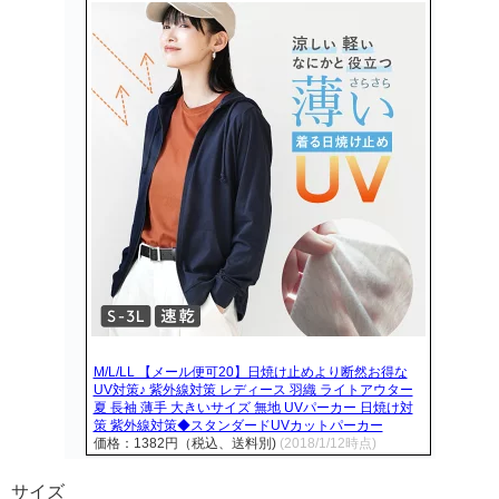
M/L/LL 【メール便可20】日焼け止めより断然お得な
UV対策♪ 紫外線対策 レディース 羽織 ライトアウター
夏 長袖 薄手 大きいサイズ 無地 UVパーカー 日焼け対
策 紫外線対策◆スタンダードUVカットパーカー
価格：1382円（税込、送料別)
(2018/1/12時点)
サイズ