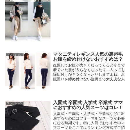
ます。
2018.01.06
マタニティレギンス人気の裏起毛
ファッション
お腹を締め付けないおすすめは？
妊娠してお腹が大きくなってくると今まで
着ていた服が入らなくなったり、入っても
締め付けがキツくなったりしますよね。お
腹回りを締め付けない臨月まで大丈夫な人
気でおすすめの裏起毛マタニティレギンス
をご紹介致します。
2018.01.07
入園式 卒園式 入学式 卒業式 ママ
ファッション
におすすめの人気スーツはコレ！
入園式・卒園式・入学式・卒業式などに出
席するためにはフォーマルなスーツが必要
になる時期です。特に人気でおすすめのマ
マスーツをここではランキング方式でご紹