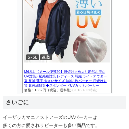
M/L/LL 【メール便可20】日焼け止めより断然お得な
UV対策♪ 紫外線対策 レディース 羽織 ライトアウター
夏 長袖 薄手 大きいサイズ 無地 UVパーカー 日焼け対
策 紫外線対策◆スタンダードUVカットパーカー
価格：1382円（税込、送料別)
(2018/1/12時点)
さいごに
イーザッカマニアストアーズのUVパーカーは
多くの方に愛されリピーターも多い商品です。