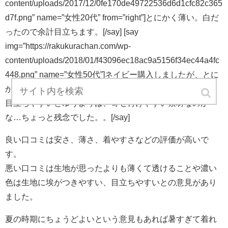
content/uploads/2017/12/0fe170de49722536d6d1cfc82c365
d7f.png” name=”女性20代” from=”right”]とにかく薄い。白だ
ったので余計目立ちます。[/say] [say
img=”https://rakukurachan.com/wp-
content/uploads/2018/01/f43096ec18ac9a5156f34ec44a4fc
448.png” name=”女性50代”]ネイビー購入しましたが、とに
かく洗濯するたびにホコリが付いて埃まみれになります。
目立ちやすいとゆうよりは、寄せ付けやすい素材なのか
な…ちょっと残念でした。。[/say]
良い口コミは安さ、薄さ、着やすさなどの評価が高いで
す。
悪い口コミは生地が思ったよりも薄くて透けることや濃い
色は生地に埃がつきやすい、目立ちやすいとの意見があり
ました。
夏の時期にちょうどよいという意見もあれば暑すぎて着れ